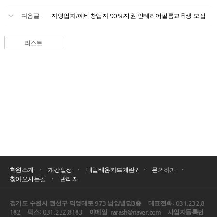
다음글
자영업자/예비창업자 90%지원 인테리어필름교육생 모집
리스트
·
·
·
·
학원소개
개강일정
내일배움카드제란?
문의하기
·
찾아오시는길
관리자
경기도 수원시 권선구 덕영대로 973 남양빌딩3층 대표전화: 031.232.8
182 팩스: 031.232.8183 이메일: rarash@naver.com 사업자등록번